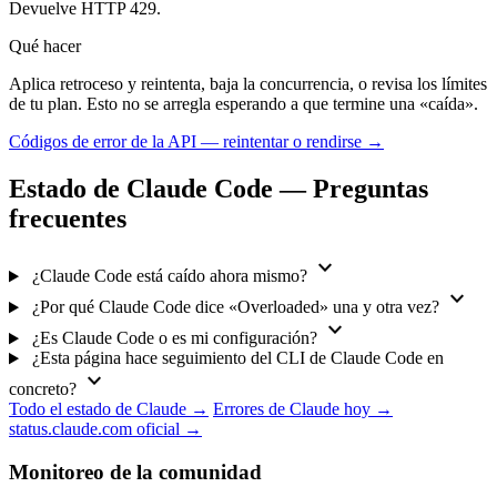
Devuelve HTTP 429.
Qué hacer
Aplica retroceso y reintenta, baja la concurrencia, o revisa los límites
de tu plan. Esto no se arregla esperando a que termine una «caída».
Códigos de error de la API — reintentar o rendirse →
Estado de Claude Code — Preguntas
frecuentes
expand_more
¿Claude Code está caído ahora mismo?
expand_more
¿Por qué Claude Code dice «Overloaded» una y otra vez?
expand_more
¿Es Claude Code o es mi configuración?
¿Esta página hace seguimiento del CLI de Claude Code en
expand_more
concreto?
Todo el estado de Claude →
Errores de Claude hoy →
status.claude.com oficial →
Monitoreo de la comunidad