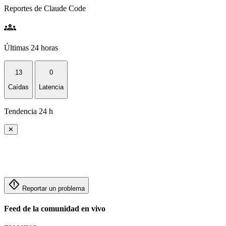
Reportes de Claude Code
groups
Últimas 24 horas
13
0
Caídas
Latencia
Tendencia 24 h
✕
emergency_home
Reportar un problema
Feed de la comunidad en vivo