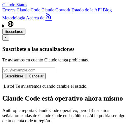
Claude Status
Errores
Claude Code
Claude Cowork
Estado de la API
Blog
rss_feed
Metodología
Acerca de
language
Suscribirse
×
Suscríbete a las actualizaciones
Te avisamos en cuanto Claude tenga problemas.
Suscribirse
Cancelar
¡Listo! Te avisaremos cuando cambie el estado.
Claude Code está operativo ahora mismo
Anthropic reporta Claude Code operativo, pero 13 usuarios
señalaron caídas de Claude Code en las últimas 24 h: podría ser algo
de tu cuenta o de tu región.