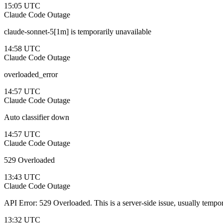
15:05 UTC
Claude Code
Outage
claude-sonnet-5[1m] is temporarily unavailable
14:58 UTC
Claude Code
Outage
overloaded_error
14:57 UTC
Claude Code
Outage
Auto classifier down
14:57 UTC
Claude Code
Outage
529 Overloaded
13:43 UTC
Claude Code
Outage
API Error: 529 Overloaded. This is a server-side issue, usually tempo
13:32 UTC