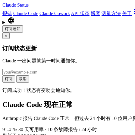
Claude Status
rs
报错
Claude Code
Claude Cowork
API 状态
博客
测量方法
关于
language
订阅通知
×
订阅状态更新
Claude 一出问题就第一时间通知你。
订阅
取消
订阅成功！状态有变动会通知你。
Claude Code 现在正常
Anthropic 报告 Claude Code 正常，但过去 24 小时有 10
91.41
% 30 天可用率
·
10
条故障报告 / 24 小时