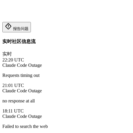
emergency_home
报告问题
实时社区信息流
实时
22:20 UTC
Claude Code
Outage
Requests timing out
21:01 UTC
Claude Code
Outage
no response at all
18:11 UTC
Claude Code
Outage
Failed to search the web