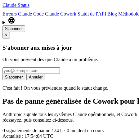
Claude Status
Erreurs
Claude Code
Claude Cowork
Statut de l'API
Blog
Méthodolo
language
S'abonner
×
S'abonner aux mises à jour
On vous prévient dès que Claude a un problème.
S'abonner
Annuler
C'est fait ! On vous préviendra quand le statut change.
Pas de panne généralisée de Cowork pour l
Anthropic signale tous les systèmes Claude opérationnels, et Cowork 
réessayez, puis consultez ci-dessous.
0
signalements de panne / 24 h
·
0
incident en cours
Actualisé : 17:54:04 UTC