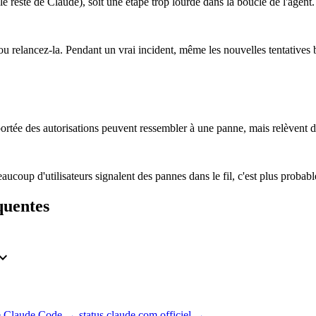
e reste de Claude), soit une étape trop lourde dans la boucle de l'agent.
es ou relancez-la. Pendant un vrai incident, même les nouvelles tentative
a portée des autorisations peuvent ressembler à une panne, mais relèvent 
aucoup d'utilisateurs signalent des pannes dans le fil, c'est plus proba
quentes
and_more
de Claude Code →
status.claude.com officiel →