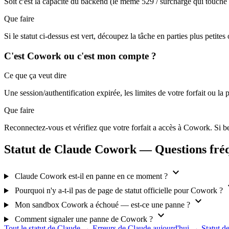
Soit c'est la capacité du backend (le même 529 / surcharge qui touche l
Que faire
Si le statut ci-dessus est vert, découpez la tâche en parties plus petit
C'est Cowork ou c'est mon compte ?
Ce que ça veut dire
Une session/authentification expirée, les limites de votre forfait ou l
Que faire
Reconnectez-vous et vérifiez que votre forfait a accès à Cowork. Si be
Statut de Claude Cowork — Questions fré
expand_more
Claude Cowork est-il en panne en ce moment ?
exp
Pourquoi n'y a-t-il pas de page de statut officielle pour Cowork ?
expand_more
Mon sandbox Cowork a échoué — est-ce une panne ?
expand_more
Comment signaler une panne de Cowork ?
Tout le statut de Claude →
Erreurs de Claude aujourd'hui →
Statut 