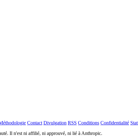
Méthodologie
Contact
Divulgation
RSS
Conditions
Confidentialité
Stat
té. Il n'est ni affilié, ni approuvé, ni lié à Anthropic.