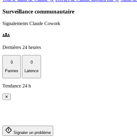
Surveillance communautaire
Signalements Claude Cowork
groups
Dernières 24 heures
0
0
Pannes
Latence
Tendance 24 h
✕
emergency_home
Signaler un problème